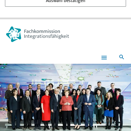
Auswahl bestätigen
Suc
Fachkommission
Integrationsfähigkeit
|
Startseite