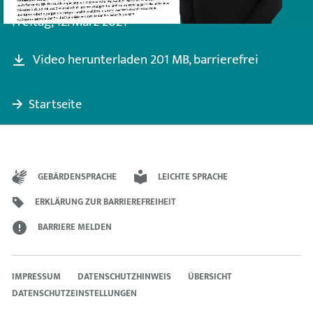
INTERN
DER
NAVIG
Freitag, 12. März 2021
INTERN
AUF
DER
Video herunterladen
201 MB,
barrierefrei
INTERN
Startseite
GEBÄRDENSPRACHE
LEICHTE SPRACHE
ERKLÄRUNG ZUR BARRIEREFREIHEIT
BARRIERE MELDEN
IMPRESSUM
DATENSCHUTZHINWEIS
ÜBERSICHT
DATENSCHUTZEINSTELLUNGEN