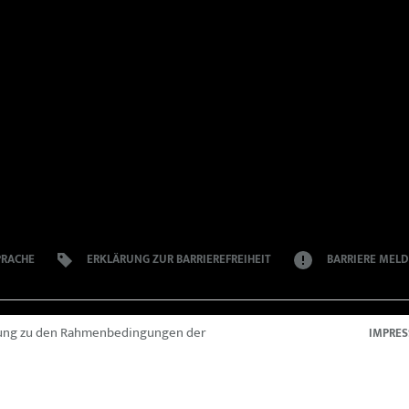
MA
TE
RA
smus, Rechtsextremismus und Terrorismus
R
U
TE
PRACHE
ERKLÄRUNG ZUR BARRIEREFREIHEIT
BARRIERE MEL
ung zu den Rahmenbedingungen der
IMPRE