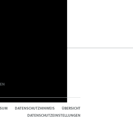
IL
TEILEN,
TEILEN,
ILEN,
RASSISMUS,
RASSISMUS,
SSISMUS,
RECHTSEXTREMISMUS
RECHTSEXTREMISMUS
ECHTSEXTREMISMUS
UND
UND
ND
TERRORISMUS
TERRORISMUS
RRORISMUS
DEN
SSUM
DATENSCHUTZHINWEIS
ÜBERSICHT
DATENSCHUTZEINSTELLUNGEN