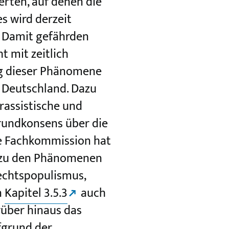
rten, auf denen die
s wird derzeit
. Damit gefährden
t mit zeitlich
ng dieser Phänomene
 Deutschland. Dazu
rassistische und
rundkonsens über die
e Fachkommission hat
zu den Phänomenen
Rechtspopulismus,
n
Kapitel 3.5.3
auch
über hinaus das
fgrund der