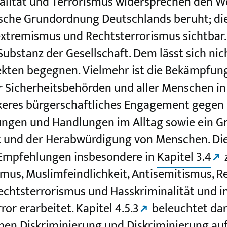
alität und Terrorismus widersprechen den We
ische Grundordnung Deutschlands beruht; die
xtremismus und Rechtsterrorismus sichtbar
bstanz der Gesellschaft. Dem lässt sich nich
jekten begegnen. Vielmehr ist die Bekämpfu
 Sicherheitsbehörden und aller Menschen in
keres bürgerschaftliches Engagement gegen 
ungen und Handlungen im Alltag sowie ein G
 und der Herabwürdigung von Menschen. Di
 Empfehlungen insbesondere in
Kapitel 3.4
smus, Muslimfeindlichkeit, Antisemitismus, 
chtsterrorismus und Hasskriminalität und i
ror erarbeitet.
Kapitel 4.5.3
beleuchtet dar
chen Diskriminierung und Diskriminierung au