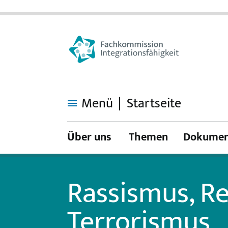
Menü
Startseite
Rassismus,
Rechtsextremismus
und
Über uns
Themen
Dokumen
Terrorismus
Rassismus, R
Terrorismus