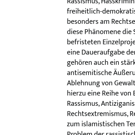
Rassismus, Hasskrimin
freiheitlich-demokrat
besonders am Rechtse
diese Phänomene die Su
befristeten Einzelpro
eine Daueraufgabe der
gehören auch ein stär
antisemitische Äußer
Ablehnung von Gewalt
hierzu eine Reihe von
Rassismus, Antizigani
Rechtsextremismus, Re
zum islamistischen Ter
Problem der rassistis