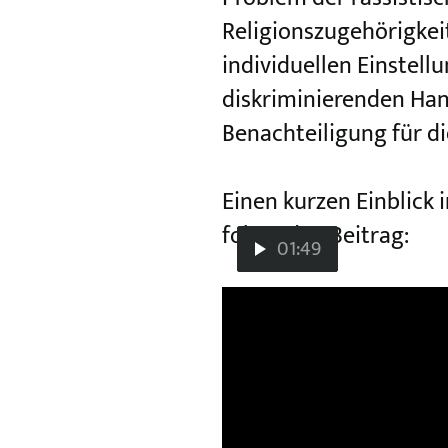
Religionszugehörigkei
individuellen Einstell
diskriminierenden Han
Benachteiligung für d
Einen kurzen Einblick
folgenden Beitrag:
01:49
Video-
Video
Rassismus, Rec
Player:
Rassismus,
Rechtsextremismus
und
Terrorismus