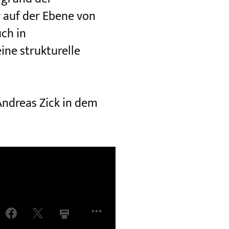
r auf der Ebene von
ch in
ne strukturelle
Andreas Zick in dem
R
PER
PER
FACEBOOK
TWITTER