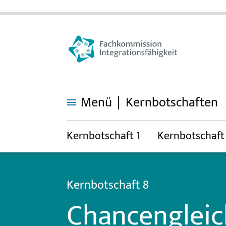
Menü
Kernbotschaften
Chancengleichheit
in
der
Kernbotschaft 1
Kernbotschaft
Bildung
ist
unabdingbar
Kernbotschaft 8
Chancengleich