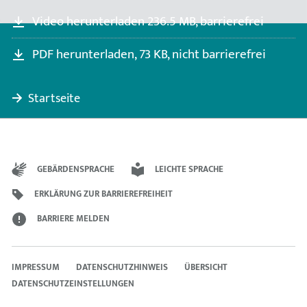
ÜBERG
FILM
Video herunterladen
236.5 MB,
barrierefrei
DER
ÜBERG
PDF herunterladen,
73 KB,
nicht barrierefrei
Startseite
GEBÄRDENSPRACHE
LEICHTE SPRACHE
ERKLÄRUNG ZUR BARRIEREFREIHEIT
BARRIERE MELDEN
IMPRESSUM
DATENSCHUTZHINWEIS
ÜBERSICHT
DATENSCHUTZEINSTELLUNGEN