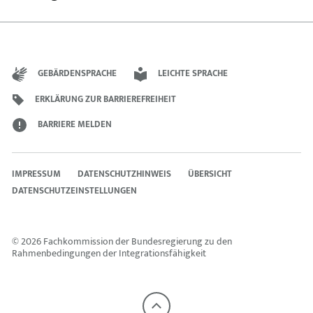
E-
FACEBOOK
TWITTER
MAIL
TEILEN,
TEILEN,
TEILEN,
PROF.
PROF.
PROF.
DR.
DR.
GEBÄRDENSPRACHE
LEICHTE SPRACHE
DR.
HAVVA
HAVVA
HAVVA
ENGIN
ENGIN
ERKLÄRUNG ZUR BARRIEREFREIHEIT
ENGIN
BARRIERE MELDEN
IMPRESSUM
DATENSCHUTZHINWEIS
ÜBERSICHT
DATENSCHUTZEINSTELLUNGEN
© 2026 Fachkommission der Bundesregierung zu den
Rahmenbedingungen der Integrationsfähigkeit
Nach
oben