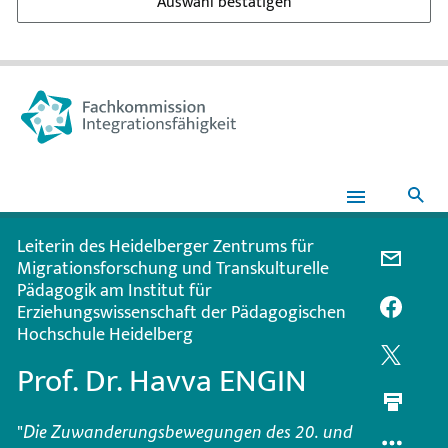
Auswahl bestätigen
Suc
Prof.
Dr.
Havva
Leiterin des Heidelberger Zentrums für
ENGIN
PER
Migrationsforschung und Transkulturelle
E-
Pädagogik am Institut für
MAIL
PER
Erziehungswissenschaft der Pädagogischen
Hochschule Heidelberg
TEILEN
FACEB
PROF.
TEILEN
PER
Prof. Dr. Havva ENGIN
DR.
PROF.
TWITT
HAVVA
DR.
TEILEN
ENGIN
HAVVA
PROF.
"
Die Zuwanderungsbewegungen des 20. und