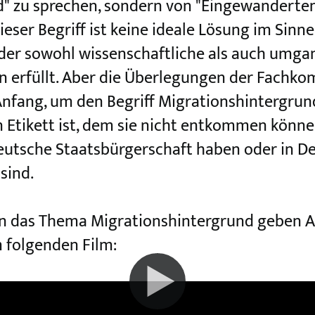
" zu sprechen, sondern von "Eingewanderten 
er Begriff ist keine ideale Lösung im Sinne 
, der sowohl wissenschaftliche als auch umg
n erfüllt. Aber die Überlegungen der Fachko
Anfang, um den Begriff Migrationshintergrund
 Etikett ist, dem sie nicht entkommen könne
 deutsche Staatsbürgerschaft haben oder in 
sind.
 in das Thema Migrationshintergrund geben 
 folgenden Film:
ergrund