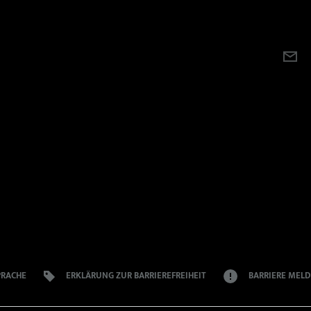
Beitrag teilen
PE
E-
MA
TE
MI
rgrund
PRACHE
ERKLÄRUNG ZUR BARRIEREFREIHEIT
BARRIERE MEL