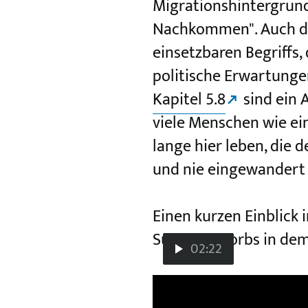
Migrationshintergrund
Nachkommen". Auch dies
einsetzbaren Begriffs
politische Erwartunge
Kapitel 5.8
sind ein 
viele Menschen wie ein
lange hier leben, die
und nie eingewandert 
Einen kurzen Einblick
Susanne Worbs in dem
02:22
Video-
Video
Migrationshint
Player:
Migrationshintergrund